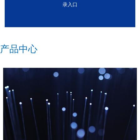
录入口
产品中心