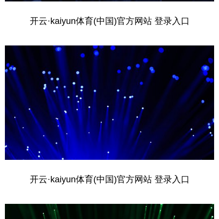
开云·kaiyun体育(中国)官方网站 登录入口
开云·kaiyun体育(中国)官方网站 登录入口